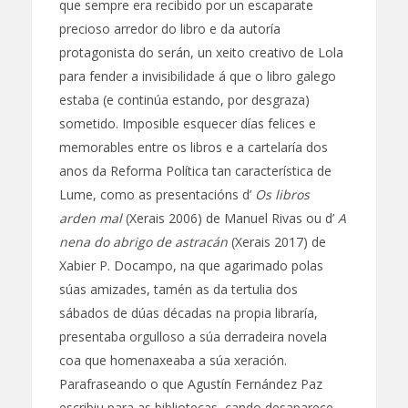
que sempre era recibido por un escaparate
precioso arredor do libro e da autoría
protagonista do serán, un xeito creativo de Lola
para fender a invisibilidade á que o libro galego
estaba (e continúa estando, por desgraza)
sometido. Imposible esquecer días felices e
memorables entre os libros e a cartelaría dos
anos da Reforma Política tan característica de
Lume, como as presentacións d’
Os libros
arden mal
(Xerais 2006) de Manuel Rivas ou d’
A
nena do abrigo de astracán
(Xerais 2017) de
Xabier P. Docampo, na que agarimado polas
súas amizades, tamén as da tertulia dos
sábados de dúas décadas na propia libraría,
presentaba orgulloso a súa derradeira novela
coa que homenaxeaba a súa xeración.
Parafraseando o que Agustín Fernández Paz
escribiu para as bibliotecas, cando desaparece