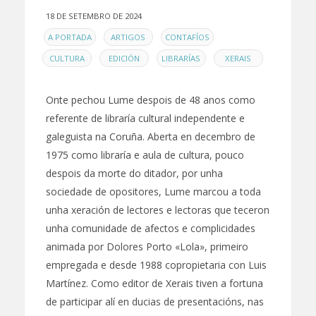
18 DE SETEMBRO DE 2024
EN
,
,
,
A PORTADA
ARTIGOS
CONTAFÍOS
,
,
,
CULTURA
EDICIÓN
LIBRARÍAS
XERAIS
Onte pechou Lume despois de 48 anos como
referente de libraría cultural independente e
galeguista na Coruña. Aberta en decembro de
1975 como libraría e aula de cultura, pouco
despois da morte do ditador, por unha
sociedade de opositores, Lume marcou a toda
unha xeración de lectores e lectoras que teceron
unha comunidade de afectos e complicidades
animada por Dolores Porto «Lola», primeiro
empregada e desde 1988 copropietaria con Luis
Martínez. Como editor de Xerais tiven a fortuna
de participar alí en ducias de presentacións, nas