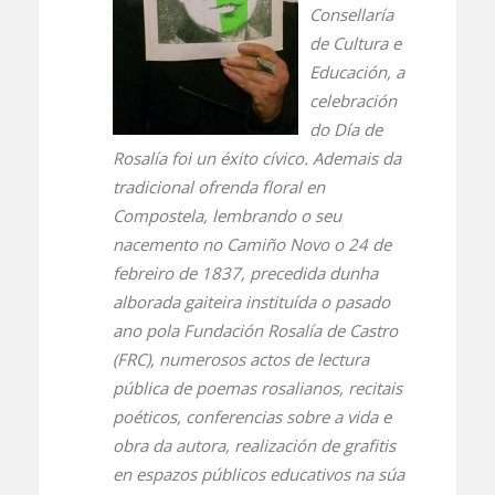
Consellaría
de Cultura e
Educación, a
celebración
do Día de
Rosalía foi un éxito cívico. Ademais da
tradicional ofrenda floral en
Compostela, lembrando o seu
nacemento no Camiño Novo o 24 de
febreiro de 1837, precedida dunha
alborada gaiteira instituída o pasado
ano pola Fundación Rosalía de Castro
(FRC), numerosos actos de lectura
pública de poemas rosalianos, recitais
poéticos, conferencias sobre a vida e
obra da autora, realización de grafitis
en espazos públicos educativos na súa