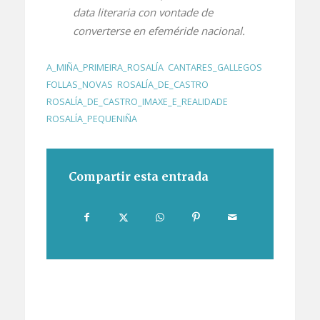
data literaria con vontade de
converterse en efeméride nacional.
A_MIÑA_PRIMEIRA_ROSALÍA
,
CANTARES_GALLEGOS
,
FOLLAS_NOVAS
,
ROSALÍA_DE_CASTRO
,
ROSALÍA_DE_CASTRO_IMAXE_E_REALIDADE
,
ROSALÍA_PEQUENIÑA
Compartir esta entrada