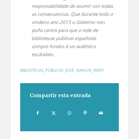
responsabilidade de asumir con todas
as consecuencias. Que durante todo o
vindeiro ano 2013 o Goberno non
poña cartos para que a rede de
bibliotecas públicas españolas
compre fondos é un auténtico
escándalo.
BIBLIOTECAS_PÚBLICAS
,
JOSÉ_IGNACIO_WERT
Compartir esta entrada