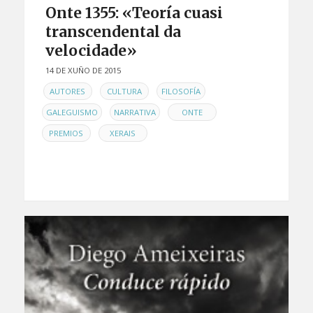
Onte 1355: «Teoría cuasi
transcendental da
velocidade»
14 DE XUÑO DE 2015
EN
,
,
,
AUTORES
CULTURA
FILOSOFÍA
,
,
,
GALEGUISMO
NARRATIVA
ONTE
,
PREMIOS
XERAIS