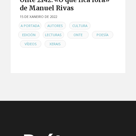
de Manuel Rivas
15 DE XANEIRO DE 2022
EN
,
,
,
A PORTADA
AUTORES
CULTURA
,
,
,
EDICIÓN
LECTURAS
ONTE
POESÍA
,
,
VÍDEOS
XERAIS