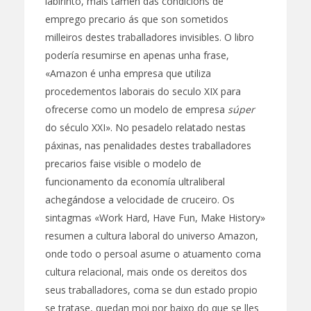
labirinto, mais tamén das condicións de
emprego precario ás que son sometidos
milleiros destes traballadores invisibles. O libro
podería resumirse en apenas unha frase,
«Amazon é unha empresa que utiliza
procedementos laborais do seculo XIX para
ofrecerse como un modelo de empresa
súper
do século XXI». No pesadelo relatado nestas
páxinas, nas penalidades destes traballadores
precarios faise visible o modelo de
funcionamento da economía ultraliberal
achegándose a velocidade de cruceiro. Os
sintagmas «Work Hard, Have Fun, Make History»
resumen a cultura laboral do universo Amazon,
onde todo o persoal asume o atuamento coma
cultura relacional, mais onde os dereitos dos
seus traballadores, coma se dun estado propio
se tratase, quedan moi por baixo do que se lles