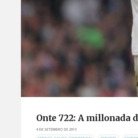
Onte 722: A millonada d
4 DE SETEMBRO DE 2013
EN
,
,