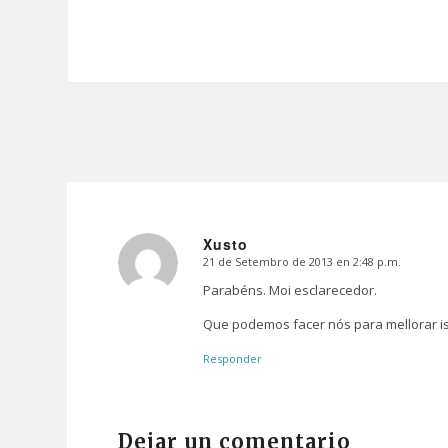
Xusto
21 de Setembro de 2013 en 2:48 p.m.
Dice:
Parabéns. Moi esclarecedor.
Que podemos facer nós para mellorar i
Responder
Dejar un comentario