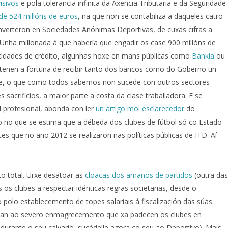
isivos
e pola tolerancia infinita da Axencia Tributaria e da Seguridade
de 524 millóns de euros
, na que non se contabiliza a daqueles catro
nverteron en Sociedades Anónimas Deportivas, de cuxas cifras a
Unha millonada á que habería que engadir os case 900 millóns de
idades de crédito, algunhas hoxe en mans públicas como
Bankia
ou
s teñen a fortuna de recibir tanto dos bancos como do Goberno un
te, o que como todos sabemos non sucede con outros sectores
 sacrificios, a maior parte a costa da clase traballadora. E se
l profesional, abonda con ler
un artigo moi esclarecedor
do
 no que se estima que a débeda dos clubes de fútbol só co Estado
es que no ano 2012 se realizaron nas políticas públicas de I+D. Aí
o total. Urxe desatoar as
cloacas dos amaños de partidos
(outra das
os clubes a respectar idénticas regras societarias, desde o
 polo establecemento de topes salariais á fiscalización das súas
arían ao severo enmagrecemento que xa padecen os clubes en
durante o seu calvario, sucédelle agora co seu ao Deportivo). Mais