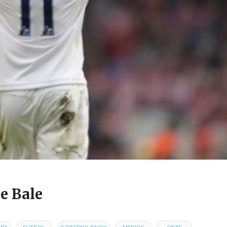
e Bale
,
,
,
,
,