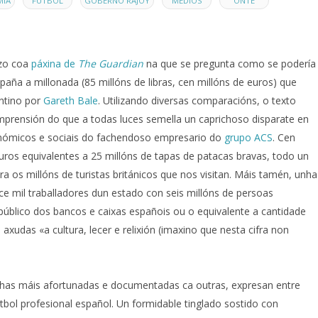
MÍA
FÚTBOL
GOBERNO RAJOY
MEDIOS
ONTE
azo coa
páxina de
The Guardian
na que se pregunta como se podería
paña a millonada (85 millóns de libras, cen millóns de euros) que
ntino por
Gareth Bale
. Utilizando diversas comparacións, o texto
omprensión do que a todas luces semella un caprichoso disparate en
ómicos e sociais do fachendoso empresario do
grupo ACS
. Cen
uros equivalentes a 25 millóns de tapas de patacas bravas, todo un
ra os millóns de turistas británicos que nos visitan. Máis tamén, unha
e mil traballadores dun estado con seis millóns de persoas
úblico dos bancos e caixas españois ou o equivalente a cantidade
udas «a cultura, lecer e relixión (imaxino que nesta cifra non
unhas máis afortunadas e documentadas ca outras, expresan entre
tbol profesional español. Un formidable tinglado sostido con