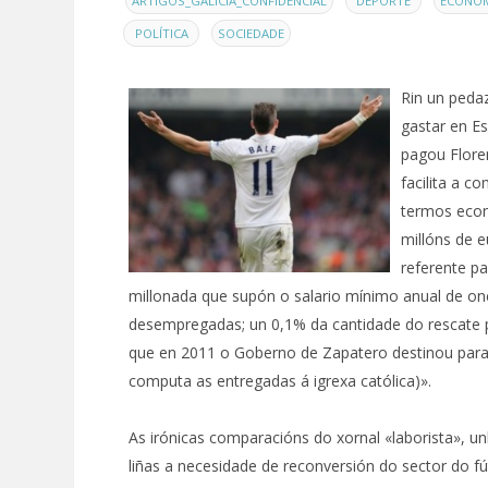
ARTIGOS_GALICIA_CONFIDENCIAL
DEPORTE
ECONO
,
POLÍTICA
SOCIEDADE
Rin un ped
gastar en Es
pagou Flore
facilita a c
termos econ
millóns de e
referente pa
millonada que supón o salario mínimo anual de onc
desempregadas; un 0,1% da cantidade do rescate p
que en 2011 o Goberno de Zapatero destinou para ax
computa as entregadas á igrexa católica)».
As irónicas comparacións do xornal «laborista», 
liñas a necesidade de reconversión do sector do fú