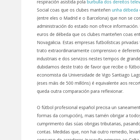
respiración asistida pola
burbulla dos dereitos telev
Social coas que os clubes manteñen
unha débeda 
(entre eles o Madrid e o Barcelona) que non se co
administración do estado non ofrece información. 
euros de débeda que os clubes manteñen coas ent
Novagalicia. Estas empresas futbolísticas privada
trato extraordinariamente comprensivo e deferen
industriais e dos servizos nestes tempos de grandes
dubidamos deste trato de favor que recibe o fútbo
economista da Universidade de Vigo Santiago Lago
(eses máis de 500 millóns) é equivalente aos recort
queda outra comparación para reflexionar.
O fútbol profesional español precisa un saneament
formas da corrupción), mais tamén obrigar a todos 
cumprimento das súas obrigas tributarias, pasando
contas. Medidas que, non hai outro remedio, lev
concurso de acredores (pasoulle primeiro ao Celta 