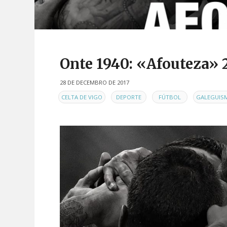
Onte 1940: «Afouteza» 
28 DE DECEMBRO DE 2017
EN
,
,
,
CELTA DE VIGO
DEPORTE
FÚTBOL
GALEGUIS