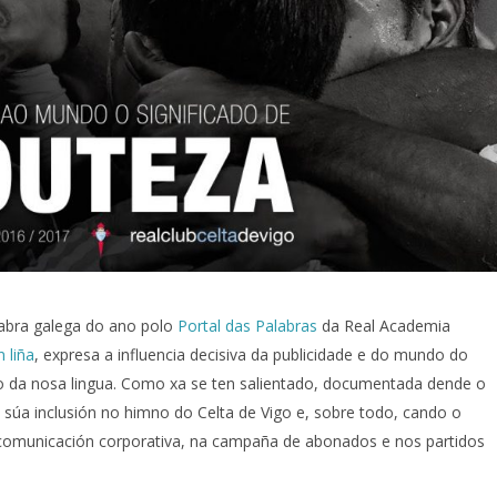
labra galega do ano polo
Portal das Palabras
da Real Academia
 liña
, expresa a influencia decisiva da publicidade e do mundo do
o da nosa lingua. Como xa se ten salientado, documentada dende o
da súa inclusión no himno do Celta de Vigo e, sobre todo, cando o
 comunicación corporativa, na campaña de abonados e nos partidos