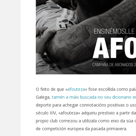
O feito de que «
afouteza
» fose escollida como pa
Galega,
tamén a máis buscada no seu dicionario en
deporte para achegar connotacións positivas o us
século XIV, «afouteza» adquiriu prestixio a partir 
propio club comezou a utilizala como eixo da súa
de competición europea da pasada primavera.