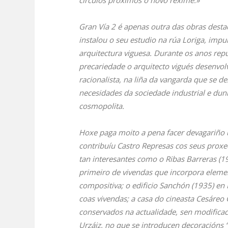
círculos próximos ó novo réxime.»
Gran Vía 2 é apenas outra das obras dest
instalou o seu estudio na rúa Loriga, imp
arquitectura viguesa. Durante os anos rep
precariedade o arquitecto vigués desenvolv
racionalista, na liña da vangarda que se d
necesidades da sociedade industrial e du
cosmopolita.
Hoxe paga moito a pena facer devagariño
contribuíu Castro Represas cos seus proxec
tan interesantes como o Ribas Barreras (19
primeiro de vivendas que incorpora eleme
compositiva; o edificio Sanchón (1935) en 
coas vivendas; a casa do cineasta Cesáreo
conservados na actualidade, sen modificaci
Urzáiz, no que se introducen decoracións “