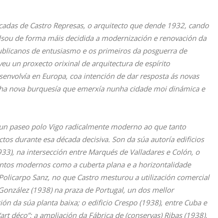
acadas de Castro Represas, o arquitecto que dende 1932, cando
ulsou de forma máis decidida a modernización e renovación da
ublicanos de entusiasmo e os primeiros da posguerra de
eu un proxecto orixinal de arquitectura de espírito
esenvolvía en Europa, coa intención de dar resposta ás novas
nha nova burquesía que emerxía nunha cidade moi dinámica e
 un paseo polo Vigo radicalmente moderno ao que tanto
tos durante esa década decisiva. Son da súa autoría edificios
33), na intersección entre Marqués de Valladares e Colón, o
ntos modernos como a cuberta plana e a horizontalidade
Policarpo Sanz, no que Castro mesturou a utilización comercial
 González (1938) na praza de Portugal, un dos mellor
ón da súa planta baixa; o edificio Crespo (1938), entre Cuba e
art déco”; a ampliación da Fábrica de (conservas) Ribas (1938),