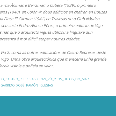
re a rúa Ánimas e Beiramar; o Cubera (1939), o primeiro
eras (1940), en Colón 4; dous edificios en chafrán en Bouzas
na Finca El Carmen (1941) en Travesas ou o Club Náutico
 seu socio Pedro Alonso Pérez, o primeiro edificio de Vigo
s nas que o arquitecto vigués utilizou a linguaxe dun
resenza é moi difícil atopar noutras cidades.
Vía 2, coma as outras edificacións de Castro Represas deste
 Vigo. Unha obra arquitectónica que merecería unha grande
acela visible e poñela en valor.
SCO_CASTRO_REPRESAS
,
GRAN_VÍA_2
,
OS_FILLOS_DO_MAR
,
_GARRIDO
,
XOSÉ_RAMÓN_IGLESIAS