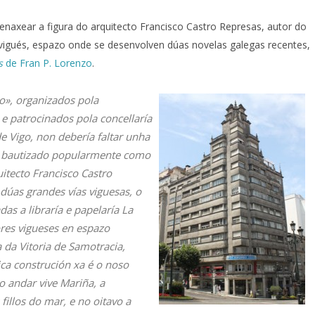
naxear a figura do arquitecto Francisco Castro Represas, autor do
o vigués, espazo onde se desenvolven dúas novelas galegas recentes,
s
de Fran P. Lorenzo
.
io», organizados pola
 e patrocinados pola concellaría
e Vigo, non debería faltar unha
 o bautizado popularmente como
uitecto Francisco Castro
 dúas grandes vías viguesas, o
das a libraría e papelaría La
res vigueses en espazo
a da Vitoria de Samotracia,
ca construción xa é o noso
o andar vive Mariña, a
 fillos do mar
, e no oitavo a