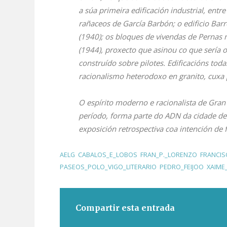
a súa primeira edificación industrial, ent
rañaceos de García Barbón; o edificio Barr
(1940); os bloques de vivendas de Pernas 
(1944), proxecto que asinou co que sería o
construído sobre pilotes. Edificacións toda
racionalismo heterodoxo en granito, cuxa p
O espírito moderno e racionalista de Gran 
período, forma parte do ADN da cidade de
exposición retrospectiva coa intención de f
AELG
,
CABALOS_E_LOBOS
,
FRAN_P._LORENZO
,
FRANCI
PASEOS_POLO_VIGO_LITERARIO
,
PEDRO_FEIJOO
,
XAIME
Compartir esta entrada