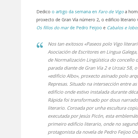
Dedico
o artigo da semana en
Faro de Vigo
a home
proxecto de Gran Vía número 2, o edificio literari
Os fillos do mar
de Pedro Feijoo
e
Cabalos e lobo
Nos tan exitosos «Paseos polo Vigo literar
Asociación de Escritores en Lingua Galega,
de Normalización Lingüística do concello d
parada diante de Gran Vía 2 e Urzaiz 58,
«edificio Albo», proxecto asinado polo arq
Represas. Situado na intersección entre as
edificio onde estivo instalada durante déca
Rápida foi transformado por dous narrado
literario. Coroada por unha escultura copi
executada por Jesús Picón, esta emblemáti
primeiro edificio literario, onde no segund
protagonista da novela de Pedro Feijoo O
s