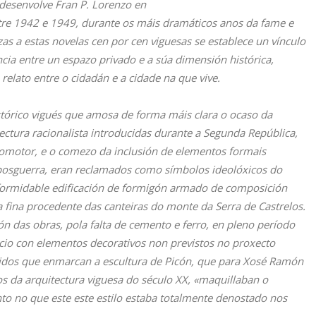
 desenvolve Fran P. Lorenzo en
ntre 1942 e 1949, durante os máis dramáticos anos da fame e
as a estas novelas cen por cen viguesas se establece un vínculo
ncia entre un espazo privado e a súa dimensión histórica,
 relato entre o cidadán e a cidade na que vive.
istórico vigués que amosa de forma máis clara o ocaso da
ectura racionalista introducidas durante a Segunda República,
romotor, e o comezo da inclusión de elementos formais
na posguerra, eran reclamados como símbolos ideolóxicos do
 formidable edificación de formigón armado de composición
ía fina procedente das canteiras do monte da Serra de Castrelos.
n das obras, pola falta de cemento e ferro, en pleno período
icio con elementos decorativos non previstos no proxecto
rtidos que enmarcan a escultura de Picón, que para Xosé Ramón
os da arquitectura viguesa do século XX, «maquillaban o
to no que este este estilo estaba totalmente denostado nos