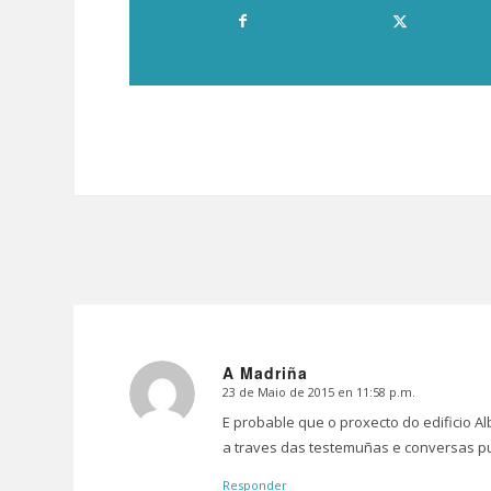
A Madriña
23 de Maio de 2015 en 11:58 p.m.
Dice:
E probable que o proxecto do edificio A
a traves das testemuñas e conversas p
Responder