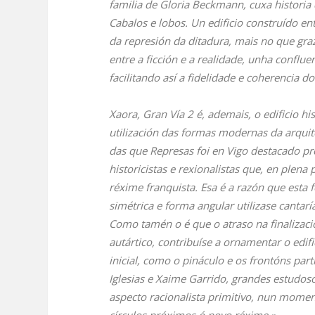
familia de Gloria Beckmann, cuxa historia
Cabalos e lobos
. Un edificio construído e
da represión da ditadura, mais no que graz
entre a ficción e a realidade, unha conflue
facilitando así a fidelidade e coherencia do
Xaora, Gran Vía 2 é, ademais, o edificio h
utilización das formas modernas da arquit
das que Represas foi en Vigo destacado p
historicistas e rexionalistas que, en ple
réxime franquista. Esa é a razón que esta
simétrica e forma angular utilizase cantar
Como tamén o é que o atraso na finalizació
autártico, contribuíse a ornamentar o edif
inicial, como o pináculo e os frontóns pa
Iglesias e Xaime Garrido, grandes estudos
aspecto racionalista primitivo, nun momen