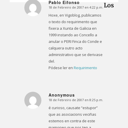
Pablo Eifonso
Los
18 de Febreiro de 2007 en 4:22 p.m.
Dice:
Hoxe, en Vigoblog, publicamos
o texto do requirimento que
fixera a Xunta de Galicia en
1999 instando ao Concello a
anular o PERI Finca do Conde e
calquera outro acto
administrativo que se derivase
del.
Pódese ler en
Requirimento
Anonymous
18 de Febreiro de 2007 en 8:25 p.m.
Dice:
é curioso, causate “estupor”
que as asociacions veciñas
estemos en contra de este
mamoneo que nos ten a