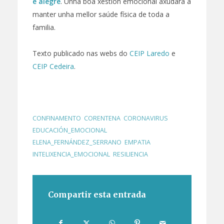
e alegre
. Unha boa xestión emocional axudará a
manter unha mellor saúde física de toda a
familia.
Texto publicado nas webs do
CEIP Laredo
e
CEIP Cedeira
.
CONFINAMENTO
,
CORENTENA
,
CORONAVIRUS
,
EDUCACIÓN_EMOCIONAL
,
ELENA_FERNÁNDEZ_SERRANO
,
EMPATIA
,
INTELIXENCIA_EMOCIONAL
,
RESILIENCIA
Compartir esta entrada