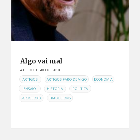
Algo vai mal
4 DE OUTUBRO DE 2010
EN
,
,
,
ARTIGOS
ARTIGOS FARO DE VIGO
ECONOMÍA
,
,
,
ENSAIO
HISTORIA
POLÍTICA
,
SOCIOLOXÍA
TRADUCIÓNS