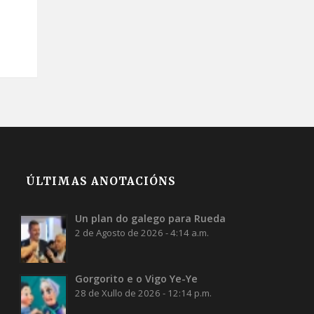
ÚLTIMAS ANOTACIÓNS
Un plan do galego para Rueda
2 de Agosto de 2026 - 4:14 a.m.
Gorgorito e o Vigo Ye-Ye
28 de Xullo de 2026 - 12:14 p.m.