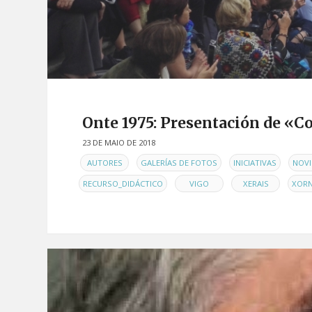
Onte 1975: Presentación de «C
23 DE MAIO DE 2018
EN
,
,
,
AUTORES
GALERÍAS DE FOTOS
INICIATIVAS
NOVI
,
,
,
RECURSO_DIDÁCTICO
VIGO
XERAIS
XOR