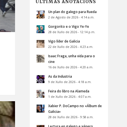
ÚLTIMAS ANOTACIÓNS
Un plan do galego para Rueda
2 de Agosto de 2026 - 4:14 a.m.
Gorgorito e o Vigo Ye-Ye
28 de Xullo de 2026 - 12:14 p.m.
Vigo líder de Galicia
22 de Xullo de 2026 - 4:23 a.m.
Isaac Fraga, unha vida para o
cine
16 de Xullo de 2026 - 4:20 a.m.
As da Industria
9 de Xullo de 2026 - 4:18 a.m.
Feira do libro na Alameda
1 de Xullo de 2026 - 4:07 a.m.
Xabier P. DoCampo no «Álbum de
Galicia»
28 de Xuño de 2026 - 9:58 a.m.
Lectura en galego e xénero