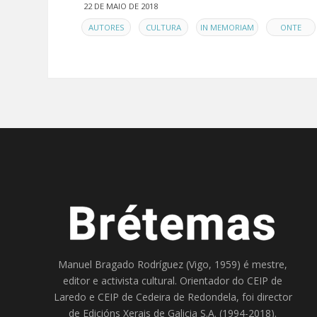
22 DE MAIO DE 2018
EN
,
,
,
AUTORES
CULTURA
IN MEMORIAM
ONTE
Manuel Bragado Rodríguez (Vigo, 1959) é mestre,
editor e activista cultural. Orientador do
CEIP de
Laredo
e
CEIP de Cedeira
de Redondela, foi director
de
Edicións Xerais de Galicia S.A
. (1994-2018).