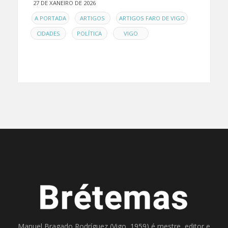
27 DE XANEIRO DE 2026
EN
,
,
,
A PORTADA
ARTIGOS
ARTIGOS FARO DE VIGO
,
,
CIDADES
POLÍTICA
VIGO
Manuel Bragado Rodríguez (Vigo, 1959) é mestre, editor e