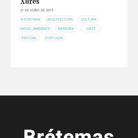
Xurés
21 DE XUÑO DE 2019
EN
,
,
,
A PORTADA
ARQUITECTURA
CULTURA
,
,
,
MEDIO_AMBIENTE
MEMORIA
ONTE
,
PERSOAL
PORTUGAL