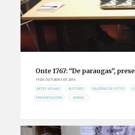
Onte 1767: “De paraugas”, pres
19 DE OUTUBRO DE 2016
EN
,
,
,
ARTES VISUAIS
AUTORES
GALERÍAS DE FOTOS
L
,
PRESENTACIÓNS
XERAIS