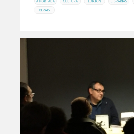
EN
,
,
,
,
A PORTADA
CULTURA
EDICIÓN
LIBRARÍAS
XERAIS