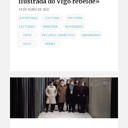
ilustrada do Vigo rebelde»
14 DE XUÑO DE 2021
EN
,
,
,
A PORTADA
CULTURA
HISTORIA
,
,
,
LECTURAS
MEMORIA
NOVIDADES
,
,
,
ONTE
RECURSO_DIDÁCTICO
URBANISMO
,
VIGO
XERAIS