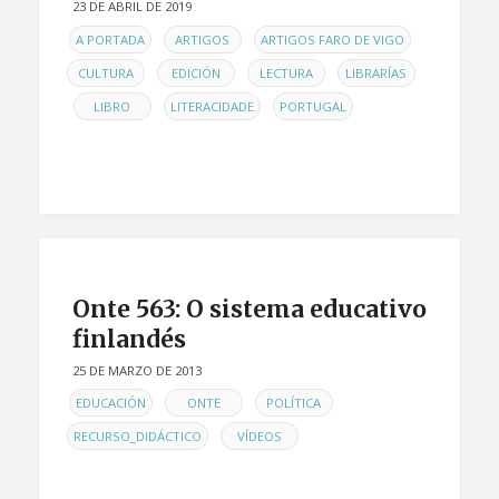
23 DE ABRIL DE 2019
EN
,
,
,
A PORTADA
ARTIGOS
ARTIGOS FARO DE VIGO
,
,
,
CULTURA
EDICIÓN
LECTURA
LIBRARÍAS
,
,
,
LIBRO
LITERACIDADE
PORTUGAL
Onte 563: O sistema educativo
finlandés
25 DE MARZO DE 2013
EN
,
,
,
EDUCACIÓN
ONTE
POLÍTICA
,
RECURSO_DIDÁCTICO
VÍDEOS