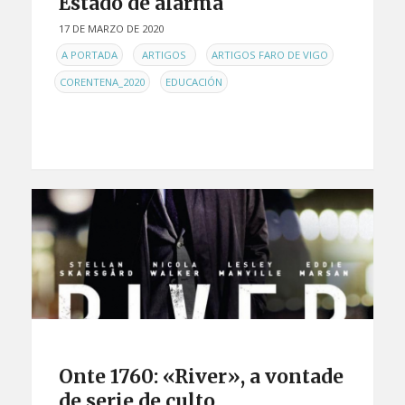
Estado de alarma
17 DE MARZO DE 2020
EN
,
,
,
A PORTADA
ARTIGOS
ARTIGOS FARO DE VIGO
,
CORENTENA_2020
EDUCACIÓN
Onte 1760: «River», a vontade
de serie de culto