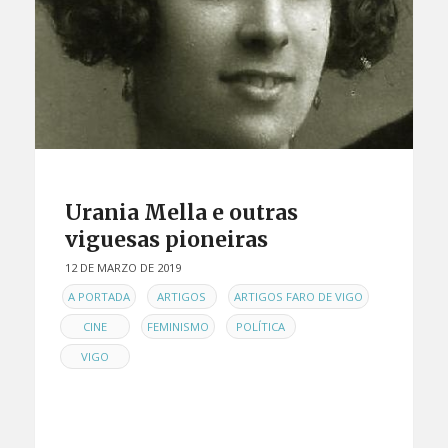
Urania Mella e outras
viguesas pioneiras
12 DE MARZO DE 2019
EN
,
,
,
A PORTADA
ARTIGOS
ARTIGOS FARO DE VIGO
,
,
,
CINE
FEMINISMO
POLÍTICA
VIGO