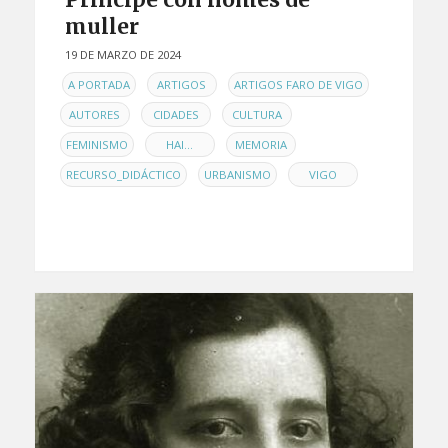
muller
19 DE MARZO DE 2024
EN
,
,
,
A PORTADA
ARTIGOS
ARTIGOS FARO DE VIGO
,
,
,
AUTORES
CIDADES
CULTURA
,
,
,
FEMINISMO
HAI...
MEMORIA
,
,
RECURSO_DIDÁCTICO
URBANISMO
VIGO