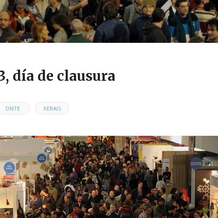
3, día de clausura
,
ONTE
XERAIS