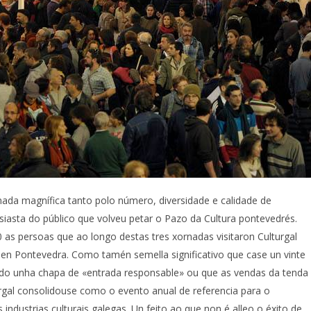
nada magnífica tanto polo número, diversidade e calidade de
iasta do público que volveu petar o Pazo da Cultura pontevedrés.
as persoas que ao longo destas tres xornadas visitaron Culturgal
s en Pontevedra. Como tamén semella significativo que case un vinte
indo unha chapa de «entrada responsable» ou que as vendas da tenda
rgal consolidouse como o evento anual de referencia para o
dustrias culturais galegas. Un feito ao que non é alleo o éxito de