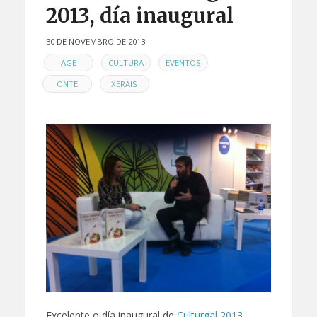
2013, día inaugural
30 DE NOVEMBRO DE 2013
EN
,
,
,
AGE
CULTURA
EVENTOS
,
ONTE
XERAIS
Excelente o día inaugural de
Culturgal 2013
.