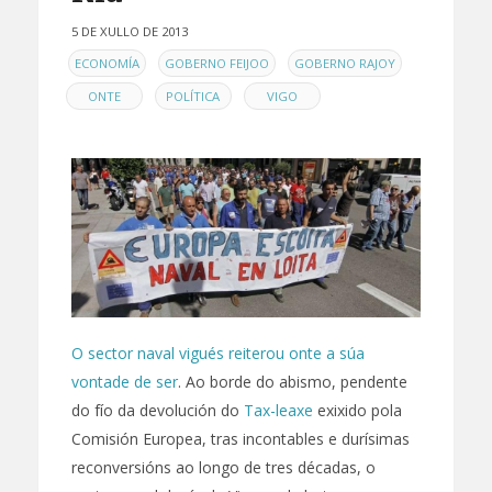
5 DE XULLO DE 2013
EN
,
,
,
ECONOMÍA
GOBERNO FEIJOO
GOBERNO RAJOY
,
,
ONTE
POLÍTICA
VIGO
O sector naval vigués reiterou onte a súa
vontade de ser
. Ao borde do abismo, pendente
do fío da devolución do
Tax-leaxe
exixido pola
Comisión Europea, tras incontables e durísimas
reconversións ao longo de tres décadas, o