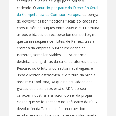
sector naval da ría de Vigo pode botar o
cadeado. O
anuncio por parte da Dirección Xeral
da Competencia da Comisión Europea
da obriga
de devolver as bonificacións fiscais aplicadas na
construción de buques entre 2005 e 2011 arruina
as posibilidades de recuperación dun sector, no
que xa nin sequera os floteis de Pemex, tras a
entrada da empresa pública mexicana en
Barreras, semellan viables. Outra enorme
desfeita, a engadir ás da caixa de aforros e a de
Pescanova. O futuro do sector naval vigués é
unha cuestión estratéxica, é o futuro da propia
área metropolitana, xa que na actividade das
gradas dos estaleiros está o ADN do seu
carácter industrial e a razón do ser da propia
cidade que se foi tecendo no anfiteatro da ría. A
devolución da Tax-lease é unha cuestión
estritamente política, que debe ser solucionada