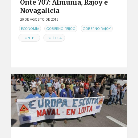
Onte 707: Almunia, Rajoy e
Novagalicia
20 DE AGOSTO DE 2013
EN
,
,
,
ECONOMÍA
GOBERNO FEIJOO
GOBERNO RAJOY
,
ONTE
POLÍTICA