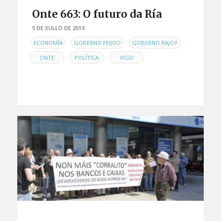
Onte 663: O futuro da Ría
5 DE XULLO DE 2013
EN
,
,
,
ECONOMÍA
GOBERNO FEIJOO
GOBERNO RAJOY
,
,
ONTE
POLÍTICA
VIGO