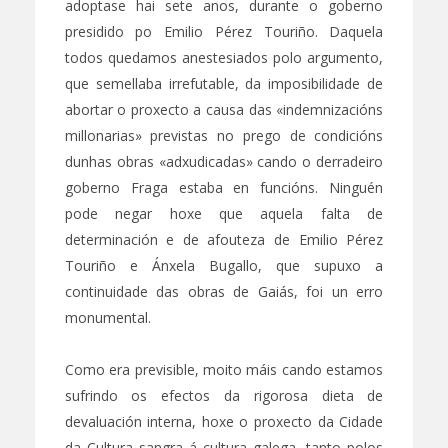
adoptase hai sete anos, durante o goberno
presidido po Emilio Pérez Touriño. Daquela
todos quedamos anestesiados polo argumento,
que semellaba irrefutable, da imposibilidade de
abortar o proxecto a causa das «indemnizacións
millonarias» previstas no prego de condicións
dunhas obras «adxudicadas» cando o derradeiro
goberno Fraga estaba en funcións. Ninguén
pode negar hoxe que aquela falta de
determinación e de afouteza de Emilio Pérez
Touriño e Ánxela Bugallo, que supuxo a
continuidade das obras de Gaiás, foi un erro
monumental.
Como era previsible, moito máis cando estamos
sufrindo os efectos da rigorosa dieta de
devaluación interna, hoxe o proxecto da Cidade
da Cultura sangra á cultura galega, tanto polos