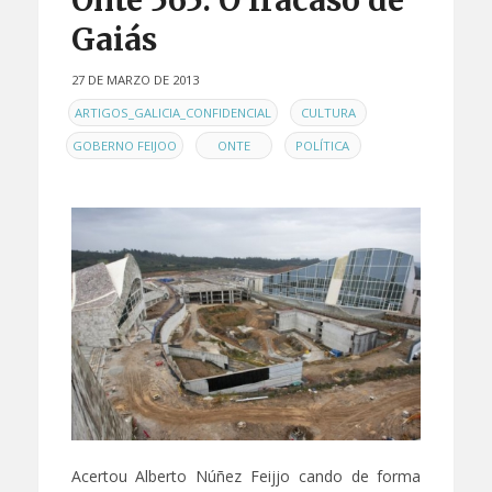
Onte 565: O fracaso de
Gaiás
27 DE MARZO DE 2013
EN
,
,
ARTIGOS_GALICIA_CONFIDENCIAL
CULTURA
,
,
GOBERNO FEIJOO
ONTE
POLÍTICA
Acertou Alberto Núñez Feijjo cando de forma