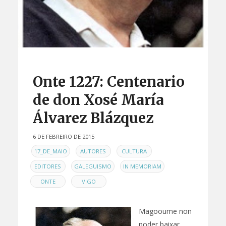
Onte 1227: Centenario
de don Xosé María
Álvarez Blázquez
6 DE FEBREIRO DE 2015
EN
,
,
,
17_DE_MAIO
AUTORES
CULTURA
,
,
,
EDITORES
GALEGUISMO
IN MEMORIAM
,
ONTE
VIGO
Magooume non
poder baixar