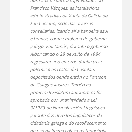
duro litixio sobre a capitalidade con
Francisco Vázquez, as instalacións
administrativas da Xunta de Galicia de
San Caetano, sede das diversas
consellarías, izando alí a bandeira azul
e branca, como emblema do goberno
galego. Foi, tamén, durante o goberno
Albor cando o 28 de xuño de 1984
regresaron (no entorno dunha triste
polémica) os restos de Castelao,
depositados dende entón no Panteón
de Galegos Ilustres. Tamén na
primeira lexislatura autonómica foi
aprobada por unanimidade a Lei
3/1983 de Normalización Lingüística,
garante dos dereitos lingüísticos da
cidadanía galega e do recoñecemento
do uso da lingua galega na toponimia