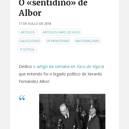
O «sentidiño» de
Albor
17 DE XULLO DE 2018
EN
,
,
ARTIGOS
ARTIGOS FARO DE VIGO
,
,
,
GALEGUISMO
IN MEMORIAM
NACIONALISMO
POLÍTICA
Dedico
o artigo da semana en
Faro de Vigo
o
que entendo foi o legado político de Xerardo
Fernández Albor: