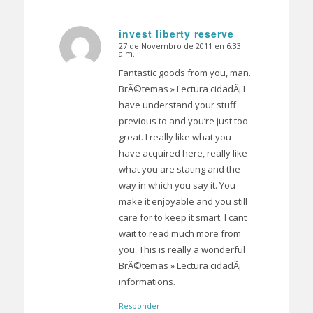
invest liberty reserve
27 de Novembro de 2011 en 6:33
Dice:
a.m.
Fantastic goods from you, man.
BrÃ©temas » Lectura cidadÃ¡ I
have understand your stuff
previous to and you’re just too
great. I really like what you
have acquired here, really like
what you are stating and the
way in which you say it. You
make it enjoyable and you still
care for to keep it smart. I cant
wait to read much more from
you. This is really a wonderful
BrÃ©temas » Lectura cidadÃ¡
informations.
Responder