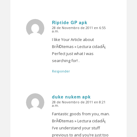
Riptide GP apk
28 de Novembro de 2011 en 6:55
Dice:
a.m.
I like Your Article about
BrÃ©temas » Lectura cidadÃ¡
Perfect just what I was
searching for! .
Responder
duke nukem apk
28 de Novembro de 2011 en 8:21
Dice:
a.m.
Fantastic goods from you, man.
BrÃ©temas » Lectura cidadÃ¡
I’ve understand your stuff
previous to and you’re just too