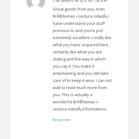
2 de Xaneiro de 2012 en 1:50 a.m.
Dice:
Great goods from you, man.
BrÃ©temas » Lectura cidadÃ¡ I
have understand your stuff
previous to and you’re just
extremely excellent. I really like
what you have acquired here,
certainly like what you are
stating and the way in which
you say it. You make it
entertaining and you still take
care of to keep it wise. I can not
wait to read much more from
you. This is actually a
wonderful BrÃ©temas »
Lectura cidadÃ¡ informations.
Responder