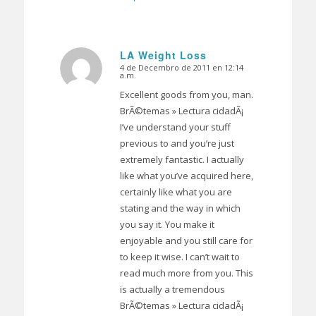
LA Weight Loss
4 de Decembro de 2011 en 12:14
Dice:
a.m.
Excellent goods from you, man.
BrÃ©temas » Lectura cidadÃ¡
I’ve understand your stuff
previous to and you’re just
extremely fantastic. I actually
like what you’ve acquired here,
certainly like what you are
stating and the way in which
you say it. You make it
enjoyable and you still care for
to keep it wise. I can’t wait to
read much more from you. This
is actually a tremendous
BrÃ©temas » Lectura cidadÃ¡