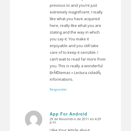
previous to and you’re just
extremely magnificent. I really
like what you have acquired
here, really like what you are
stating and the way in which
you say it. You make it
enjoyable and you still take
care of to keep it sensible. I
can’t wait to read far more from
you. This is really a wonderful
BrÃ©temas » Lectura cidadÃ¡
informations.
Responder
App For Android
29 de Novembro de 2011 en 4:29
Dice:
p.m.
I like Your Article about