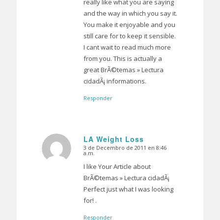
really like what you are saying
and the way in which you say it.
You make it enjoyable and you
still care for to keep it sensible.
I cant wait to read much more
from you. This is actually a
great BrÃ©temas » Lectura
cidadÃ¡ informations.
Responder
LA Weight Loss
3 de Decembro de 2011 en 8:46
Dice:
a.m.
I like Your Article about
BrÃ©temas » Lectura cidadÃ¡
Perfect just what I was looking
for! .
Responder