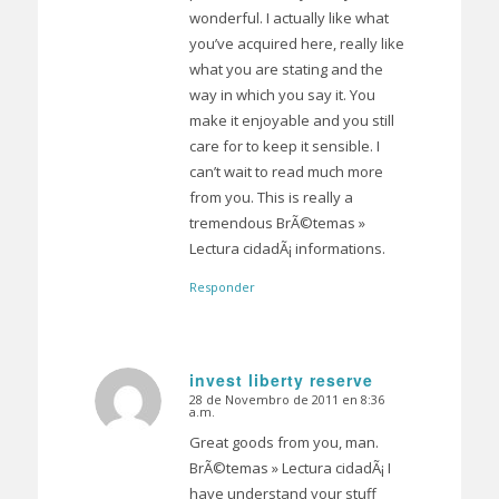
wonderful. I actually like what
you’ve acquired here, really like
what you are stating and the
way in which you say it. You
make it enjoyable and you still
care for to keep it sensible. I
can’t wait to read much more
from you. This is really a
tremendous BrÃ©temas »
Lectura cidadÃ¡ informations.
Responder
invest liberty reserve
28 de Novembro de 2011 en 8:36
Dice:
a.m.
Great goods from you, man.
BrÃ©temas » Lectura cidadÃ¡ I
have understand your stuff