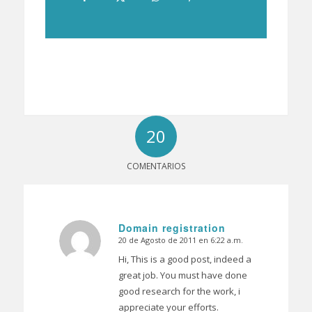
20
COMENTARIOS
Domain registration
20 de Agosto de 2011 en 6:22 a.m.
Dice:
Hi, This is a good post, indeed a
great job. You must have done
good research for the work, i
appreciate your efforts.