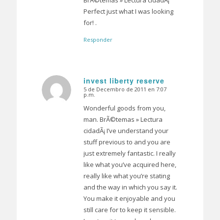
BrÃ©temas » Lectura cidadÃ¡
Perfect just what I was looking
for! .
Responder
invest liberty reserve
5 de Decembro de 2011 en 7:07
Dice:
p.m.
Wonderful goods from you,
man. BrÃ©temas » Lectura
cidadÃ¡ I’ve understand your
stuff previous to and you are
just extremely fantastic. I really
like what you’ve acquired here,
really like what you’re stating
and the way in which you say it.
You make it enjoyable and you
still care for to keep it sensible.