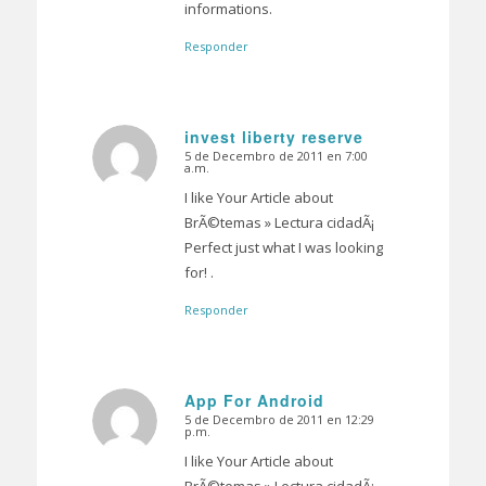
informations.
Responder
invest liberty reserve
5 de Decembro de 2011 en 7:00
Dice:
a.m.
I like Your Article about
BrÃ©temas » Lectura cidadÃ¡
Perfect just what I was looking
for! .
Responder
App For Android
5 de Decembro de 2011 en 12:29
Dice:
p.m.
I like Your Article about