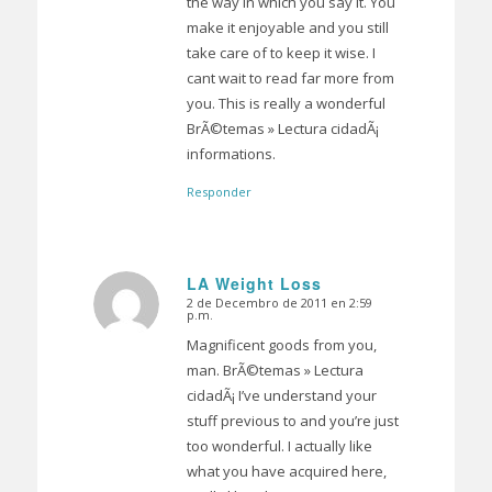
the way in which you say it. You
make it enjoyable and you still
take care of to keep it wise. I
cant wait to read far more from
you. This is really a wonderful
BrÃ©temas » Lectura cidadÃ¡
informations.
Responder
LA Weight Loss
2 de Decembro de 2011 en 2:59
Dice:
p.m.
Magnificent goods from you,
man. BrÃ©temas » Lectura
cidadÃ¡ I’ve understand your
stuff previous to and you’re just
too wonderful. I actually like
what you have acquired here,