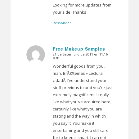
Looking for more updates from
your side. Thanks
Responder
Free Makeup Samples
21 de Setembro de 2011 en 11:16
Dice:
p.m.
Wonderful goods from you,
man. BrÃ©temas » Lectura
cidadÃ¡ I’ve understand your
stuff previous to and you’re just
extremely magnificent. I really
like what you’ve acquired here,
certainly like what you are
stating and the way in which
you say it. You make it
entertaining and you still care
for to keep it smart. I can not