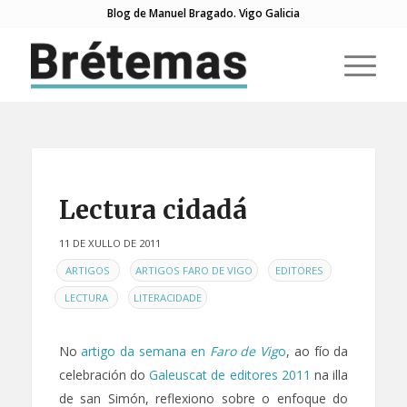
Blog de Manuel Bragado. Vigo Galicia
di:
Lectura cidadá
11 DE XULLO DE 2011
EN
,
,
,
ARTIGOS
ARTIGOS FARO DE VIGO
EDITORES
,
LECTURA
LITERACIDADE
No
artigo da semana en
Faro de Vig
o
, ao fío da
celebración do
Galeuscat de editores 2011
na illa
de san Simón, reflexiono sobre o enfoque do