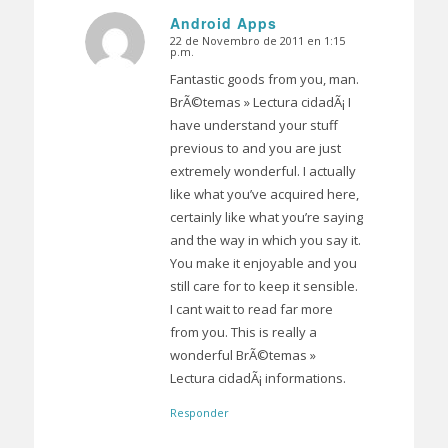
Android Apps
22 de Novembro de 2011 en 1:15
Dice:
p.m.
Fantastic goods from you, man.
BrÃ©temas » Lectura cidadÃ¡ I
have understand your stuff
previous to and you are just
extremely wonderful. I actually
like what you’ve acquired here,
certainly like what you’re saying
and the way in which you say it.
You make it enjoyable and you
still care for to keep it sensible.
I cant wait to read far more
from you. This is really a
wonderful BrÃ©temas »
Lectura cidadÃ¡ informations.
Responder