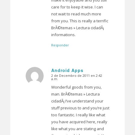
care for to keep it wise. I can
not wait to read much more
from you. This is really a terrific
BrÃ©temas » Lectura cidadÃ¡
informations.
Responder
Android Apps
2 de Decembro de 2011 en 2:42
Dice:
a.m.
Wonderful goods from you,
man. BrÃ©temas » Lectura
cidadÃ¡ I’ve understand your
stuff previous to and you’re just
too fantastic. I really like what
you have acquired here, really
like what you are stating and