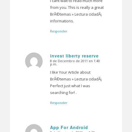
I cant wait to read much more
from you. This is really a great
BrÃ©temas » Lectura cidadÃ¡
informations.
Responder
invest liberty reserve
8 de Decembro de 2011 en 1:40
Dice:
p.m.
I like Your Article about
BrÃ©temas » Lectura cidadÃ¡
Perfect just what I was
searching for! .
Responder
App For Android