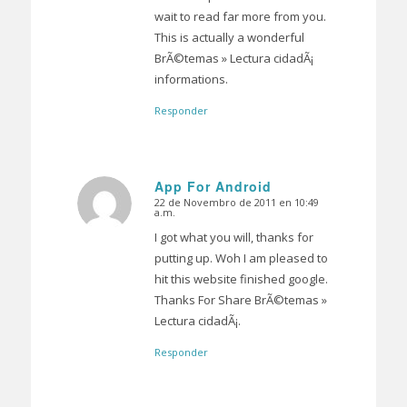
wait to read far more from you.
This is actually a wonderful
BrÃ©temas » Lectura cidadÃ¡
informations.
Responder
App For Android
22 de Novembro de 2011 en 10:49
Dice:
a.m.
I got what you will, thanks for
putting up. Woh I am pleased to
hit this website finished google.
Thanks For Share BrÃ©temas »
Lectura cidadÃ¡.
Responder