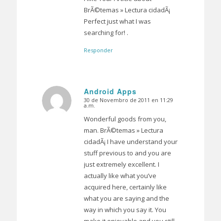
BrÃ©temas » Lectura cidadÃ¡
Perfect just what I was
searching for! .
Responder
Android Apps
30 de Novembro de 2011 en 11:29
Dice:
a.m.
Wonderful goods from you,
man. BrÃ©temas » Lectura
cidadÃ¡ I have understand your
stuff previous to and you are
just extremely excellent. I
actually like what you’ve
acquired here, certainly like
what you are saying and the
way in which you say it. You
make it enjoyable and you still