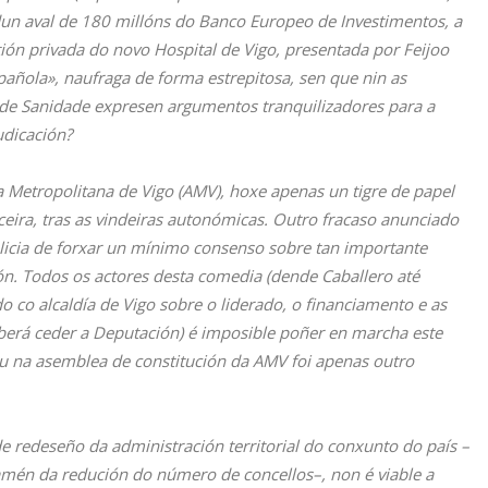
dun aval de 180 millóns do Banco Europeo de Investimentos, a
tión privada do novo Hospital de Vigo, presentada por Feijoo
añola», naufraga de forma estrepitosa, sen que nin as
 de Sanidade expresen argumentos tranquilizadores para a
udicación?
a Metropolitana de Vigo (AMV), hoxe apenas un tigre de papel
eira, tras as vindeiras autonómicas. Outro fracaso anunciado
licia de forxar un mínimo consenso sobre tan importante
ión. Todos os actores desta comedia (dende Caballero até
co alcaldía de Vigo sobre o liderado, o financiamento e as
berá ceder a Deputación) é imposible poñer en marcha este
 na asemblea de constitución da AMV foi apenas outro
 redeseño da administración territorial do conxunto do país –
amén da redución do número de concellos–, non é viable a