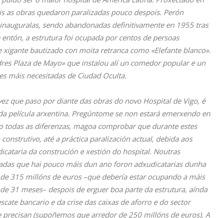
s as obras quedaron paralizadas pouco despois. Perón
 inauguralas, sendo abandonadas definitivamente en 1955 tras
 entón, a estrutura foi ocupada por centos de persoas
 xigante bautizado con moita retranca como «Elefante blanco».
es Plaza de Mayo» que instalou alí un comedor popular e un
tes máis necesitadas de Ciudad Oculta.
ez que paso por diante das obras do novo Hospital de Vigo, é
 da película arxentina. Pregúntome se non estará emerxendo en
do todas as diferenzas, magoa comprobar que durante estes
construtivo, até a práctica paralización actual, debida aos
ataria da construción e xestión do hospital. Noutras
ivadas que hai pouco máis dun ano foron adxudicatarias dunha
 de 315 millóns de euros –que debería estar ocupando a máis
de 31 meses– despois de erguer boa parte da estrutura, aínda
cate bancario e da crise das caixas de aforro e do sector
 precisan (supoñemos que arredor de 250 millóns de euros). A