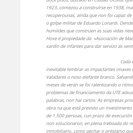
1923, comezou a construírse en 1938, mai
recuperounas, aínda que non foi capaz de
o golpe militar de Eduardo Lonardi. Dende
humildes que constrúen as súas vidas nese
Hoxe é propiedade da «Asociación de Madr
xardín de infantes para dar servizo ás xen
Cada v
inevitable lembrar as impactantes imaxes
Valadares o noso elefante branco. Salvan
meses de verán se foi ralentizando o ritmo 
problemas de financiamento da UTE adxudic
palabras, non hai cartos. As empresas pr
obra na que está previsto un investimento
de 1.500 persoas, cun prazo de execución 
non solucionaron, en plena treboada do res
inmobiliario, como pechar o préstamo que