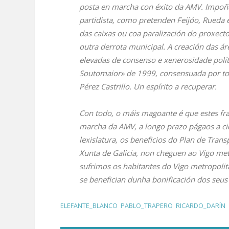
posta en marcha con éxito da AMV. Impoñer
partidista, como pretenden Feijóo, Rueda 
das caixas ou coa paralización do proxec
outra derrota municipal. A creación das á
elevadas de consenso e xenerosidade polí
Soutomaior» de 1999, consensuada por toda
Pérez Castrillo. Un espírito a recuperar.
Con todo, o máis magoante é que estes fra
marcha da AMV, a longo prazo págaos a ci
lexislatura, os beneficios do Plan de Tra
Xunta de Galicia, non cheguen ao Vigo met
sufrimos os habitantes do Vigo metropolit
se benefician dunha bonificación dos seus 
ELEFANTE_BLANCO
,
PABLO_TRAPERO
,
RICARDO_DARÍN