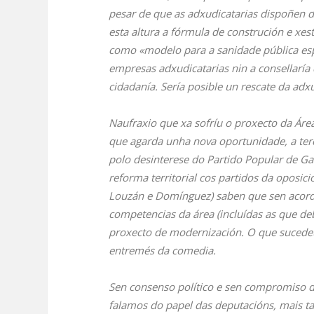
pesar de que as adxudicatarias dispoñen 
esta altura a fórmula de construción e xes
como «modelo para a sanidade pública esp
empresas adxudicatarias nin a consellaría
cidadanía. Sería posible un rescate da adx
Naufraxio que xa sofríu o proxecto da Áre
que agarda unha nova oportunidade, a terc
polo desinterese do Partido Popular de Ga
reforma territorial cos partidos da oposic
Louzán e Domínguez) saben que sen acordo 
competencias da área (incluídas as que de
proxecto de modernización. O que sucedeu
entremés da comedia.
Sen consenso político e sen compromiso de
falamos do papel das deputacións, mais t