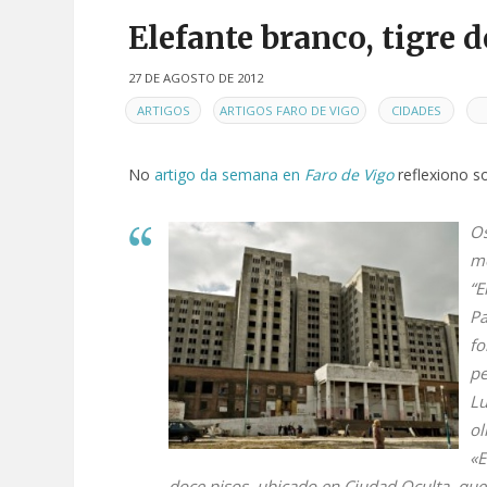
Elefante branco, tigre d
27 DE AGOSTO DE 2012
EN
,
,
,
ARTIGOS
ARTIGOS FARO DE VIGO
CIDADES
No
artigo da semana en
Faro de Vigo
reflexiono s
Os
me
“E
Pa
fo
pe
Lu
ol
«E
doce pisos, ubicado en Ciudad Oculta, que