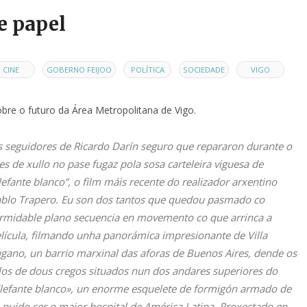
e papel
,
,
,
,
CINE
GOBERNO FEIJOO
POLÍTICA
SOCIEDADE
VIGO
obre o futuro da Área Metropolitana de Vigo.
 seguidores de Ricardo Darín seguro que repararon durante o
s de xullo no pase fugaz pola sosa carteleira viguesa de
lefante blanco”, o film máis recente do realizador arxentino
blo Trapero. Eu son dos tantos que quedou pasmado co
rmidable plano secuencia en movemento co que arrinca a
lícula, filmando unha panorámica impresionante de Villa
gano, un barrio marxinal das aforas de Buenos Aires, dende os
los de dous cregos situados nun dos andares superiores do
lefante blanco», un enorme esquelete de formigón armado de
 puido ser o maior hospital de América Latina. Proxectado en