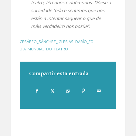
teatro, férennos e doémonos. Dóese a
sociedade toda e sentimos que nos
están a intentar saquear o que de
máis verdadeiro nos posúe”.
CESÁREO_SÁNCHEZ_IGLESIAS
,
DARÍO_FO
,
DÍA_MUNDIAL_DO_TEATRO
Compartir esta entrada