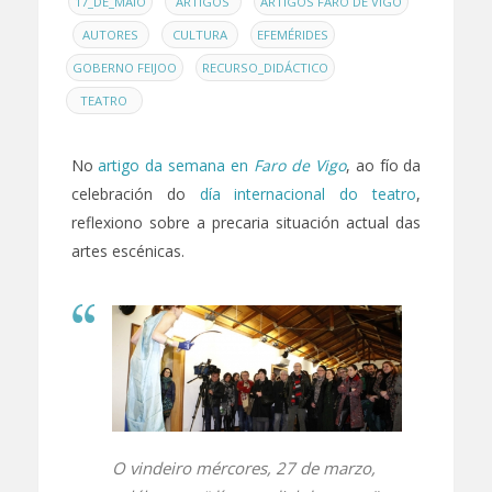
EN
,
,
17_DE_MAIO
ARTIGOS
ARTIGOS FARO DE VIGO
,
,
,
,
AUTORES
CULTURA
EFEMÉRIDES
,
,
GOBERNO FEIJOO
RECURSO_DIDÁCTICO
TEATRO
No
artigo da semana en
Faro de Vigo
, ao fío da
celebración do
día internacional do teatro
,
reflexiono sobre a precaria situación actual das
artes escénicas.
O vindeiro mércores, 27 de marzo,