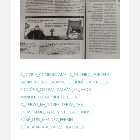
A_DIVINA_COMEDIA
,
AMELIA_OUTEIRO_PORTELA
,
DARÍO_XOHÁN_CABANA
,
EDICIÓNS_CASTRELOS
,
EDICIÓNS_XISTRAL
,
GALVÁN_EN_SAOR
,
MANUEL_MARÍA
,
MORTE_DE_REI
,
O_CERVO_NA_TORRE
,
TERRA_CHÁ
,
VIDAS_SENLLEIRAS
,
VINTE_CADERNOS
,
XOSÉ_LUÍS_MÉNDEZ_FERRÍN
,
XOSÉ_MARÍA_ÁLVAREZ_BLÁZQUEZ