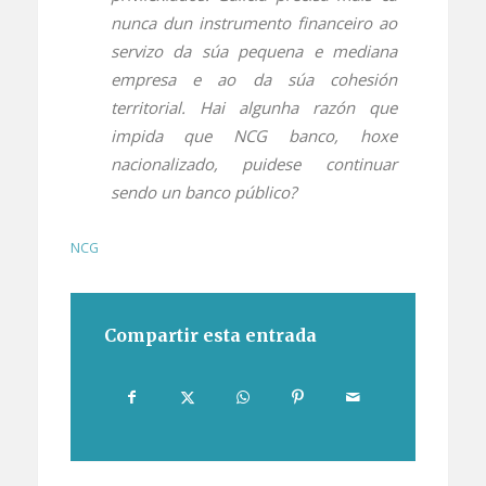
nunca dun instrumento financeiro ao
servizo da súa pequena e mediana
empresa e ao da súa cohesión
territorial. Hai algunha razón que
impida que NCG banco, hoxe
nacionalizado, puidese continuar
sendo un banco público?
NCG
Compartir esta entrada