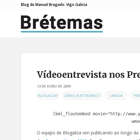
Blog de Manuel Bragado. Vigo Galicia
Vídeoentrevista nos Pr
13 DE XUÑO DE 2009
EN
,
,
,
BLOGALIZA
LIBRO_ELECTRÓNICO
LINGUA
PE
[kml_flashembed movie="http://www.
wmo
O equipo de Blogaliza ven publicando ao longo d