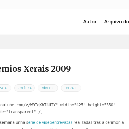
Autor
Arquivo do
emios Xerais 2009
,
,
,
RSOAL
POLÍTICA
VÍDEOS
XERAIS
youtube.com/v/W9IqXhT4UIY" width="425" height="350"
de="transparent" /]
a semana unha s
erie de vídeoentrevistas
realizadas tras a cerimonia