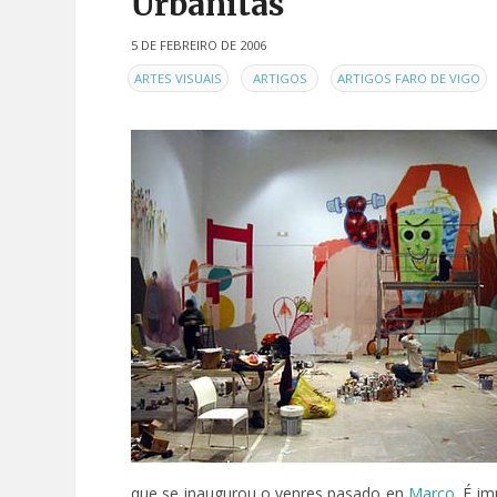
Urbanitas
5 DE FEBREIRO DE 2006
EN
,
,
,
ARTES VISUAIS
ARTIGOS
ARTIGOS FARO DE VIGO
que se inaugurou o venres pasado en
Marco
. É i