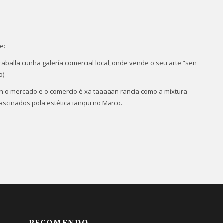
e:
aballa cunha galería comercial local, onde vende o seu arte “sen
o)
con o mercado e o comercio é xa taaaaan rancia como a mixtura
fascinados pola estética ianqui no Marco.
RECOMENDO