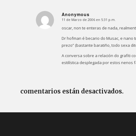
Anonymous
11 de Marzo de 2006 en 5:31 p.m.
Dice:
oscar, non te enteras de nada, realment
Dr hofman é becario do Musac, e nano tr
prezo” (bastante baratiño, todo sexa dit
A conversa sobre a relación do grafiti 
estilística desplegada por estos nenos 
comentarios están desactivados.