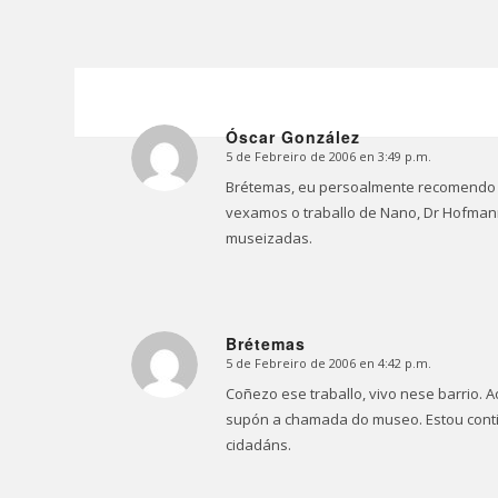
Óscar González
5 de Febreiro de 2006 en 3:49 p.m.
Dice:
Brétemas, eu persoalmente recomendo q
vexamos o traballo de Nano, Dr Hofmann
museizadas.
Brétemas
5 de Febreiro de 2006 en 4:42 p.m.
Dice:
Coñezo ese traballo, vivo nese barrio.
supón a chamada do museo. Estou contig
cidadáns.