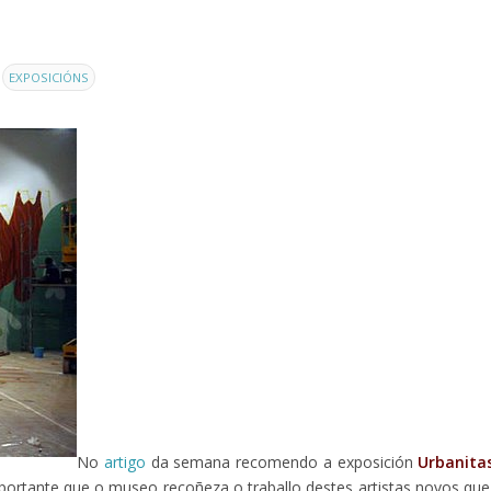
EXPOSICIÓNS
No
artigo
da semana recomendo a exposición
Urbanita
mportante que o museo recoñeza o traballo destes artistas novos que