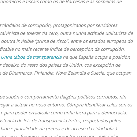
conómicos e fiscais como os de Bárcenas e as sospeitas de
scándalos de corrupción, protagonizados por servidores
vinista de tolerancia cero, outra nunha actitude utilitarista de
 doutra invisible “prima de risco”, entre os estados europeos do
ificable no máis recente índice de percepción da corrupción,
.
Unha táboa de transparencia
na que España ocupa a posición
debaixo do resto dos países da Unión, coa excepción de
nxe de Dinamarca, Finlandia, Nova Zelandia e Suecia, que ocupan
ue supón o comportamento dalgúns políticos corruptos, nin
gar a actuar no noso entorno. Cómpre identificar cales son os
n, para poder erradicala como unha lacra para a democracia.
istencia de leis de transparencia fortes, respectadas polos
dade e pluralidade da prensa e de acceso da cidadanía á
presenza feminina nos parlamentos e responsabilidades