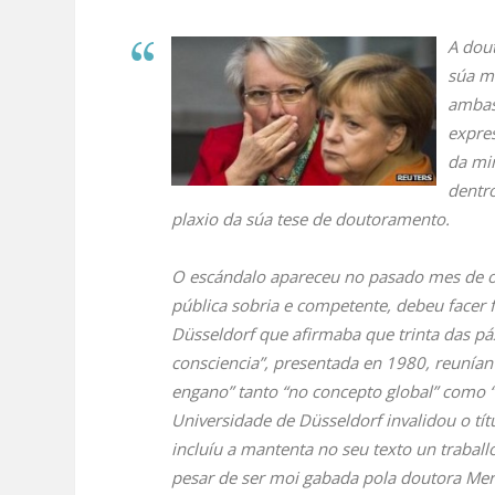
A dou
súa m
ambas 
expre
da min
dentro
plaxio da súa tese de doutoramento.
O escándalo apareceu no pasado mes de o
pública sobria e competente, debeu facer 
Düsseldorf que afirmaba que trinta das p
consciencia”, presentada en 1980, reunían 
engano” tanto “no concepto global” como 
Universidade de Düsseldorf invalidou o t
incluíu a mantenta no seu texto un traballo
pesar de ser moi gabada pola doutora Mer