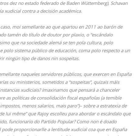
outros dez no estado federado de Baden Wüttemberg), Schavan
ía xudicial contra a decisión académica.
o caso, moi semellante ao que apartou en 2011 ao barón de
ado tamén do título de doutor por plaxio, o “escándalo
simo que na sociedade alemá se ten pola cultura, polo
e polo sistema público de educación, coma polo respecto a un
ir ningún tipo de danos nin sospeitas.
mellante naqueles servidores públicos, que exercen en España
rías ou ministerios, sometidos a “sospeitas”, quizais máis
instancias xudiciais? Imaxinamos que pensará a chanceler
 as políticas de consolidación fiscal españolas (a temible
 impostos, menos salarios, mais paro”)– sobre a estratexia de
va de lui même” que Rajoy escolleu para abordar o escándalo que
rido, funcionario do Partido Popular? Como non é doado
 pode proporcionarlle a lentitude xudicial coa que en España