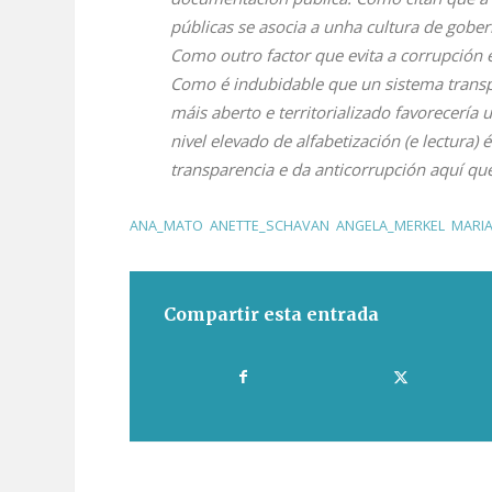
públicas se asocia a unha cultura de gober
Como outro factor que evita a corrupción é
Como é indubidable que un sistema transp
máis aberto e territorializado favorecerí
nivel elevado de alfabetización (e lectura)
transparencia e da anticorrupción aquí qu
ANA_MATO
,
ANETTE_SCHAVAN
,
ANGELA_MERKEL
,
MARI
Compartir esta entrada