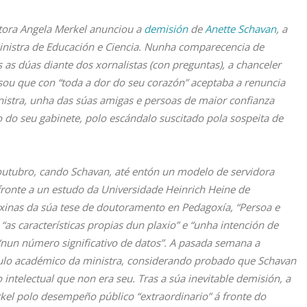
tora Angela Merkel anunciou a
demisión
de
Anette Schavan
, a
inistra de Educación e Ciencia. Nunha comparecencia de
as dúas diante dos xornalistas (con preguntas), a chanceler
sou que con “toda a dor do seu corazón” aceptaba a renuncia
istra, unha das súas amigas e persoas de maior confianza
 do seu gabinete, polo escándalo suscitado pola sospeita de
utubro, cando Schavan, até entón un modelo de servidora
fronte a un estudo da Universidade Heinrich Heine de
áxinas da súa tese de doutoramento en Pedagoxía, “Persoa e
“as características propias dun plaxio” e “unha intención de
“nun número significativo de datos”. A pasada semana a
ítulo académico da ministra, considerando probado que Schavan
 intelectual que non era seu. Tras a súa inevitable demisión, a
kel polo desempeño público “extraordinario” á fronte do