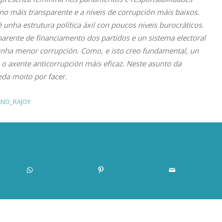
no máis transparente e a niveis de corrupción máis baixos.
 unha estrutura política áxil con poucos niveis burocráticos.
arente de financiamento dos partidos e un sistema electoral
a unha menor corrupción. Como, e isto creo fundamental, un
 é o axente anticorrupción máis eficaz. Neste asunto da
eda moito por facer.
ANO_RAJOY