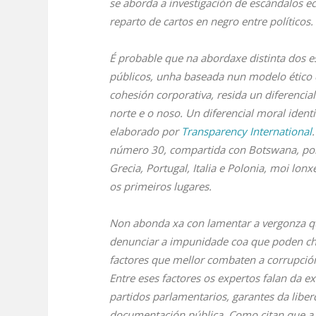
se aborda a investigación de escándalos e
reparto de cartos en negro entre políticos.
É probable que na abordaxe distinta dos e
públicos, unha baseada nun modelo ético cal
cohesión corporativa, resida un diferencial
norte e o noso. Un diferencial moral ident
elaborado por
Transparency International
número 30, compartida con Botswana, por 
Grecia, Portugal, Italia e Polonia, moi lo
os primeiros lugares.
Non abonda xa con lamentar a vergonza q
denunciar a impunidade coa que poden che
factores que mellor combaten a corrupció
Entre eses factores os expertos falan da ex
partidos parlamentarios, garantes da liber
documentación pública. Como citan que a 