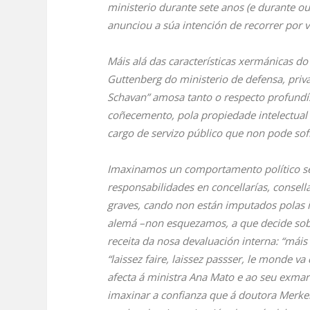
ministerio durante sete anos (e durante 
anunciou a súa intención de recorrer por v
Máis alá das características xermánicas d
Guttenberg do ministerio de defensa, priv
Schavan” amosa tanto o respecto profundí
coñecemento, pola propiedade intelectual 
cargo de servizo público que non pode sofr
Imaxinamos un comportamento político se
responsabilidades en concellarías, consella
graves, cando non están imputados polas 
alemá –non esquezamos, a que decide sobre
receita da nosa devaluación interna: “máis
“laissez faire, laissez passser, le monde 
afecta á ministra Ana Mato e ao seu exma
imaxinar a confianza que á doutora Merkel