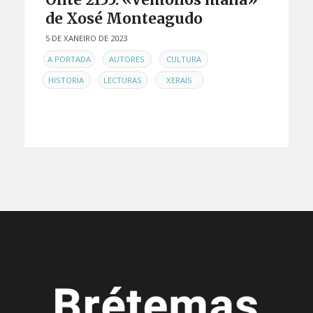
de Xosé Monteagudo
5 DE XANEIRO DE 2023
EN
,
,
,
A PORTADA
AUTORES
CULTURA
,
,
HISTORIA
LECTURAS
XERAIS