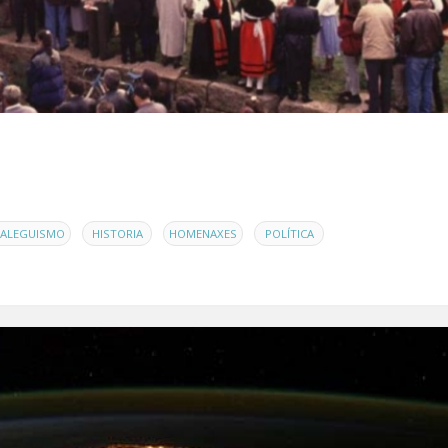
,
,
,
ALEGUISMO
HISTORIA
HOMENAXES
POLÍTICA