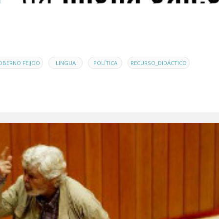
,
,
,
,
OBERNO FEIJOO
LINGUA
POLÍTICA
RECURSO_DIDÁCTICO