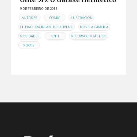
9 DE FEBREIRO DE 2013
EN
,
,
,
AUTORES
CÓMIC
ILUSTRACIÓN
,
,
LITERATURA INFANTIL E XUVENIL
NOVELA GRÁFICA
,
,
,
NOVIDADES
ONTE
RECURSO_DIDÁCTICO
XERAIS