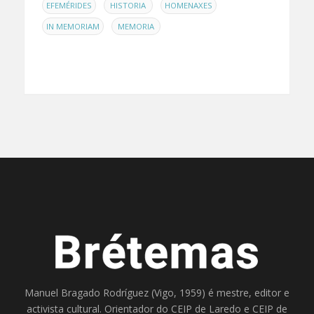
,
,
,
EFEMÉRIDES
HISTORIA
HOMENAXES
,
IN MEMORIAM
MEMORIA
Manuel Bragado Rodríguez (Vigo, 1959) é mestre, editor e
activista cultural. Orientador do
CEIP de Laredo
e
CEIP de