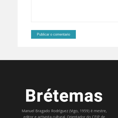
Manuel Bragado Rodríguez (Vigo, 1959) é mestre,
editor e activista cultural. Orientador do
CEIP de