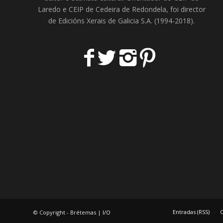
Laredo
e
CEIP de Cedeira
de Redondela, foi director
de
Edicións Xerais de Galicia S.A
. (1994-2018).
Entradas (RSS)
C
© Copyright - Brétemas |
I/O