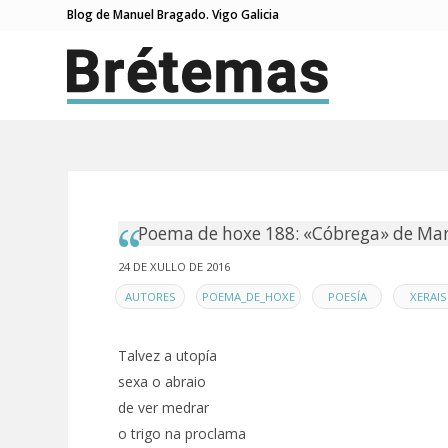
Blog de Manuel Bragado. Vigo Galicia
Poema de hoxe 188: «Cóbrega» de Mar
24 DE XULLO DE 2016
EN
,
,
,
AUTORES
POEMA_DE_HOXE
POESÍA
XERAIS
Talvez a utopía
sexa o abraio
de ver medrar
o trigo na proclama