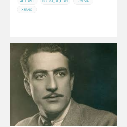
EN
,
,
,
AUTORES
POEMA_DE_HOXE
POESÍA
XERAIS