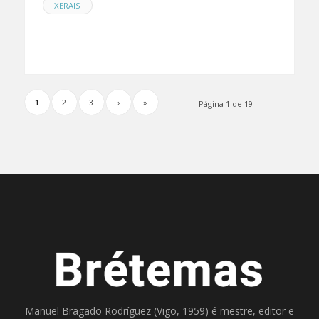
XERAIS
1
2
3
›
»
Página 1 de 19
Manuel Bragado Rodríguez (Vigo, 1959) é mestre, editor e