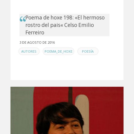
Poema de hoxe 198: «El hermoso
rostro del pais« Celso Emilio
Ferreiro
3 DE AGOSTO DE 2016
EN
,
,
AUTORES
POEMA_DE_HOXE
POESÍA