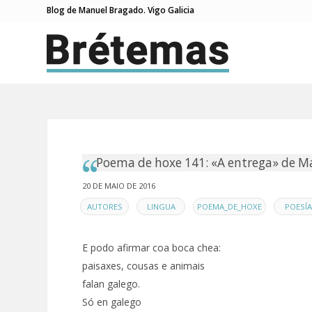
Blog de Manuel Bragado. Vigo Galicia
Poema de hoxe 141: «A entrega» de M
20 DE MAIO DE 2016
EN
,
,
,
AUTORES
LINGUA
POEMA_DE_HOXE
POESÍA
E podo afirmar coa boca chea:
paisaxes, cousas e animais
falan galego.
Só en galego