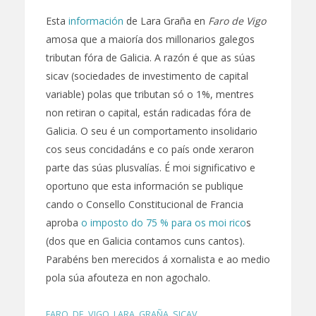
Esta
información
de Lara Graña en
Faro de Vigo
amosa que a maioría dos millonarios galegos
tributan fóra de Galicia. A razón é que as súas
sicav (sociedades de investimento de capital
variable) polas que tributan só o 1%, mentres
non retiran o capital, están radicadas fóra de
Galicia. O seu é un comportamento insolidario
cos seus concidadáns e co país onde xeraron
parte das súas plusvalías. É moi significativo e
oportuno que esta información se publique
cando o Consello Constitucional de Francia
aproba
o imposto do 75 % para os moi rico
s
(dos que en Galicia contamos cuns cantos).
Parabéns ben merecidos á xornalista e ao medio
pola súa afouteza en non agochalo.
FARO_DE_VIGO
,
LARA_GRAÑA
,
SICAV