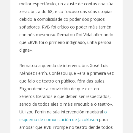
mellor espectáculo, un axuste de contas coa súa
xeración, a do 68, e co fracaso das súas utopías
debido a complicidade co poder dos propios
soñadores. RVB foi crítico co poder máis tamén
con nós mesmos». Rematou Roi Vidal afirmando
que «RVB foi o primeiro indignado, unha persoa
digna».
Rematou a quenda de intervencións Xosé Luís
Méndez Ferrín. Confesou que «era a primeira vez
que falo de teatro en público, fóra das aulas.
Fágoo dende a convicción de que existen
xéneros literarios e que deben ser respectados,
sendo de todos eles o máis irredutible o teatro».
Utilizou Ferrín na súa intervención maxistral
o
esquema de comunicación de Jacokbson
para
amosar que RVB irrompe no teatro dende todos