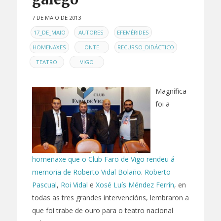
7 DE MAIO DE 2013
EN
,
,
,
17_DE_MAIO
AUTORES
EFEMÉRIDES
,
,
,
HOMENAXES
ONTE
RECURSO_DIDÁCTICO
,
TEATRO
VIGO
Magnífica
foi a
homenaxe que o Club Faro de Vigo rendeu á
memoria de Roberto Vidal Bolaño
.
Roberto
Pascual
,
Roi Vidal
e
Xosé Luís Méndez Ferrín
, en
todas as tres grandes intervencións, lembraron a
que foi trabe de ouro para o teatro nacional