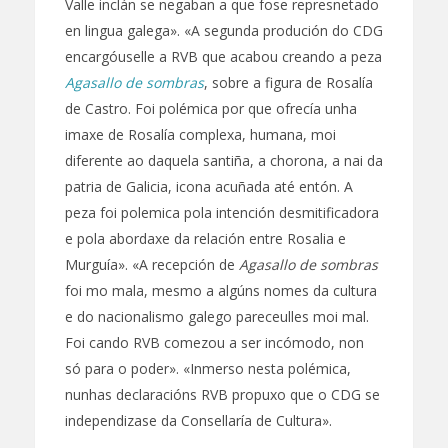
Valle inclán se negaban a que fose represnetado
en lingua galega». «A segunda produción do CDG
encargóuselle a RVB que acabou creando a peza
Agasallo de sombras
, sobre a figura de Rosalía
de Castro. Foi polémica por que ofrecía unha
imaxe de Rosalía complexa, humana, moi
diferente ao daquela santiña, a chorona, a nai da
patria de Galicia, icona acuñada até entón. A
peza foi polemica pola intención desmitificadora
e pola abordaxe da relación entre Rosalia e
Murguía». «A recepción de
Agasallo de sombras
foi mo mala, mesmo a algúns nomes da cultura
e do nacionalismo galego pareceulles moi mal.
Foi cando RVB comezou a ser incómodo, non
só para o poder». «Inmerso nesta polémica,
nunhas declaracións RVB propuxo que o CDG se
independizase da Consellaría de Cultura».