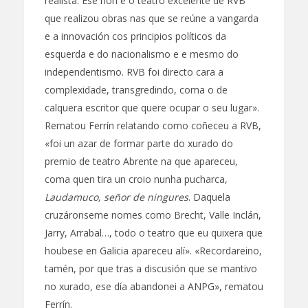
realista. Ese non é o teatro excelente de RVB
que realizou obras nas que se reúne a vangarda
e a innovación cos principios políticos da
esquerda e do nacionalismo e e mesmo do
independentismo. RVB foi directo cara a
complexidade, transgredindo, coma o de
calquera escritor que quere ocupar o seu lugar».
Rematou Ferrín relatando como coñeceu a RVB,
«foi un azar de formar parte do xurado do
premio de teatro Abrente na que apareceu,
coma quen tira un croio nunha pucharca,
Laudamuco, señor de ningures
. Daquela
cruzáronseme nomes como Brecht, Valle Inclán,
Jarry, Arrabal…, todo o teatro que eu quixera que
houbese en Galicia apareceu alí». «Recordareino,
tamén, por que tras a discusión que se mantivo
no xurado, ese día abandonei a ANPG», rematou
Ferrín.