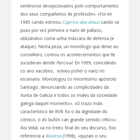
sentíronse decepcionados polo comportamento
dos seus compañeiros de profesión». «Foi en
1985 cando estreou
Caprice des dieux
cando se
puxo por vez primeira o nariz de pallaso,
utilizándoo coma unha máscara de defensa (e
ataque). Nesta peza, un monólogo que dirixe ao
conselleiro, contou os acontecementos que lle
sucederan dende
Percival
. En 1999, coincidindo
co ano xacobeo, volveu poñer o nariz no
escenario. Monologou co mesmísimo apóstolo
Santiago, denunciando as complicidades da
Xunta de Galicia e todos os males da sociedade
galega daquel momento». «O trazo máis
característico de RVB foi o da dignidade do
cómico, o do bufón can grande sentido crítico».
Roi Vidal, xa no treito final do seu discurso, fixo
referencia a
Rastros
(1998), «quizais o seu