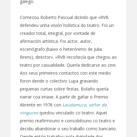
galego.
Comezou Roberto Pascual dicindo que «RVB
defendeu unha visión holística do teatro. Foi un
creador total, integral, por vontade de
afirmación artística. Foi actor, autor,
escenógrafo (baixo o heterónimo de Julia
Brens), director». «RVB recoñecía que chegou ao
teatro por casualidade. Quería dedicarse ao cine.
Aos seus primeiros contactos con este medio
foron dende o colectivo Lupa gravando
pequenas curtas sobre festas. Bolaño quería
narrar coa imaxe. A partir de gañar o Premio
Abrente en 1976 con
Laudamuco, señor de
ningures
quedou vinculado co teatro. Aquel
premio reafirmouno e consolidouno co teatro e
decidiu abandonar o seu traballo como bancario.
Dende entón traballou pola dignidade dos