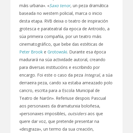
máis urbana». «
Saxo tenor
, un peza dramática
baseada no western policial, marca o inicio
desta etapa. RVB deixa o teatro de inspiración
grotesca e parateatral da epoca de Antroido, a
súa primeira compañía, por un teatro máis
cinematográfico, que bebe das estéticas de
Peter Brook
e
Grotowski
. Durante esa época
madurará na súa actividade autoral, creando
para diversas institucións e escribindo por
encargo. Foi este o caso da peza
Integral
, a súa
derraeira peza, cando xa estaba ameazado polo
cancro, escrita para a Escola Municipal de
Teatro de Narón». Referiuse despois Pascual
aos personaxes da dramaturxia boloñesa,
«personaxes imposibles,
outsiders
aos que
quere dar voz, que pretende presentar na
«desgraza», un termo da sua creación,