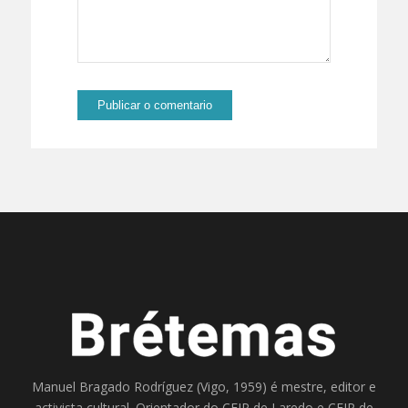
Manuel Bragado Rodríguez (Vigo, 1959) é mestre, editor e
activista cultural. Orientador do
CEIP de Laredo
e
CEIP de