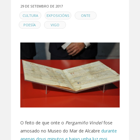
29 DE SETEMBRO DE 2017
EN
,
,
,
CULTURA
EXPOSICIÓNS
ONTE
,
POESÍA
VIGO
O feito de que onte o
Pergamiño Vindel
fose
amosado no Museo do Mar de Alcabre
durante
apenas dous minutos e baixo unha luz moi