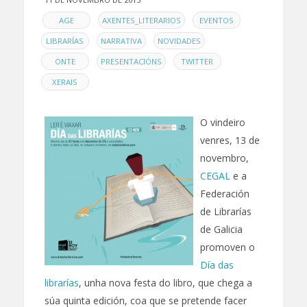
EN
,
,
,
AGE
AXENTES_LITERARIOS
EVENTOS
,
,
,
LIBRARÍAS
NARRATIVA
NOVIDADES
,
,
,
ONTE
PRESENTACIÓNS
TWITTER
XERAIS
O vindeiro
venres, 13 de
novembro,
CEGAL
e a
Federación
de Librarías
de Galicia
promoven o
Día das
librarías
, unha nova festa do libro, que chega a
súa quinta edición, coa que se pretende facer