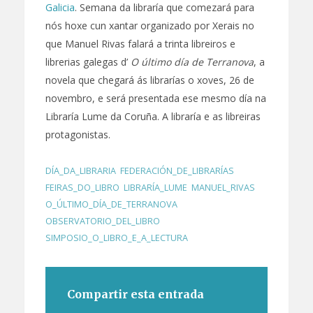
Galicia
. Semana da libraría que comezará para
nós hoxe cun xantar organizado por Xerais no
que Manuel Rivas falará a trinta libreiros e
librerias galegas d’
O último día de Terranova
, a
novela que chegará ás librarías o xoves, 26 de
novembro, e será presentada ese mesmo día na
Libraría Lume da Coruña. A libraría e as libreiras
protagonistas.
DÍA_DA_LIBRARIA
,
FEDERACIÓN_DE_LIBRARÍAS
,
FEIRAS_DO_LIBRO
,
LIBRARÍA_LUME
,
MANUEL_RIVAS
,
O_ÚLTIMO_DÍA_DE_TERRANOVA
,
OBSERVATORIO_DEL_LIBRO
,
SIMPOSIO_O_LIBRO_E_A_LECTURA
Compartir esta entrada