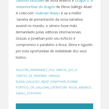
Destino Xalundes
de Rosa Aneiros e
Dragal II. A
metamorfose do dragón
de Elena Gallego Abad.
A colección
«Galician Wave»
é xa a mellor
tarxeta de presentación da nosa narrativa
xuvenil no mundo, o xénero hoxe máis
demandado polas editoras internacionais.
Grazas a Jonathan polo seu esforzo e
compromiso e parabéns a Rosa, Elena e Agustín
por esta oportunidae de visibilidade dos seus
textos..
AGUSTÍN_FERNÁNDEZ_PAZ
,
ÁMOTE_LEO_A
,
CARTAS_DE_INVERNO
,
DRAGAL
,
ELENA_GALLEGO_ABAD
,
JONATHAN_DUNNE
,
PORTICO_OF_GALICIAN_LITERATURE
,
ROSA_ANEIROS
,
SMALL_STATIONS