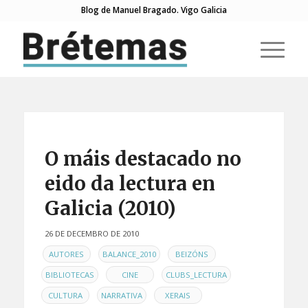
Blog de Manuel Bragado. Vigo Galicia
di:
di:
O máis destacado no
eido da lectura en
Galicia (2010)
26 DE DECEMBRO DE 2010
EN
,
,
,
AUTORES
BALANCE_2010
BEIZÓNS
,
,
,
BIBLIOTECAS
CINE
CLUBS_LECTURA
,
,
CULTURA
NARRATIVA
XERAIS