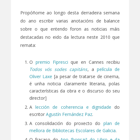
Propóñome ao longo desta derradeira semana
do ano escribir varias anotacións de balance
sobre o que entendo foron as noticias máis
destacadas no eido da lectura neste 2010 que
remata:
O
premio Fipresci
que en Cannes recibiu
Todos vós sodes capitáns
, a
película de
Oliver Laxe
[a pesar de tratarse de cinema,
é unha noticia claramente literaria, polas
características da obra e o discurso do seu
director]
A
lección de coherencia e dignidade
do
escritor
Agustín Fernández Paz
.
A consolidación do proxecto do
plan de
mellora de Bibliotecas Escolares de Galicia
.
O fracaso do
Ano [bonsai] do Libro e da