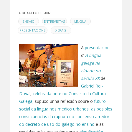
6 DE XULLO DE 2007
EN
,
,
,
ENSAIO
ENTREVISTAS
LINGUA
,
PRESENTACIÓNS
XERAIS
A
presentación
d’
A lingua
galega na
cidade no
século XX
de
Gabriel Rei-
Doval
,
celebrada onte no Consello da Cultura
Galega
, supuxo unha reflexión sobre o
futuro
social da lingua nos medios urbanos
,
as posibles
consecuencias da ruptura do consenso arredor
do decreto de uso do galego no ensino
e as
medidas máis axeitadas para a
planificación