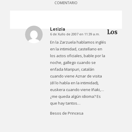
COMENTARIO
Letizia
Los
6 de Xullo de 2007 en 11:39 a.m.
Dice:
En la Zarzuela hablamos inglés
en la intimidad, castellano en
los actos oficiales, bable por la
noche, gallego cuando se
enfada Maripuri, catalán
cuando viene Aznar de visita
(él lo habla en la intimidad),
euskera cuando viene Iñaki,…
¿me queda algún idioma? Es
que hay tantos…
Besos de Princesa