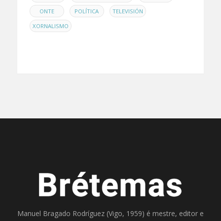
,
,
,
ONTE
POLÍTICA
TELEVISIÓN
XORNALISMO
Manuel Bragado Rodríguez (Vigo, 1959) é mestre, editor e