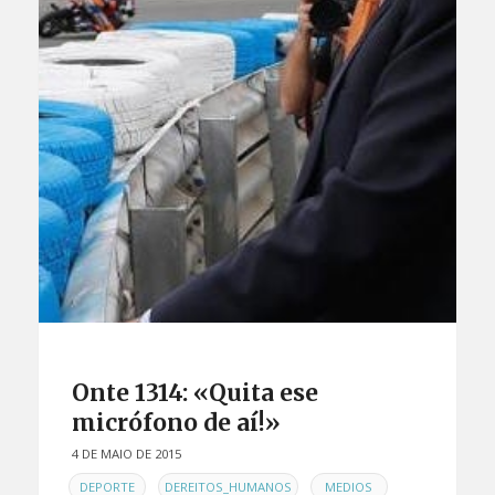
Onte 1314: «Quita ese
micrófono de aí!»
4 DE MAIO DE 2015
EN
,
,
,
DEPORTE
DEREITOS_HUMANOS
MEDIOS